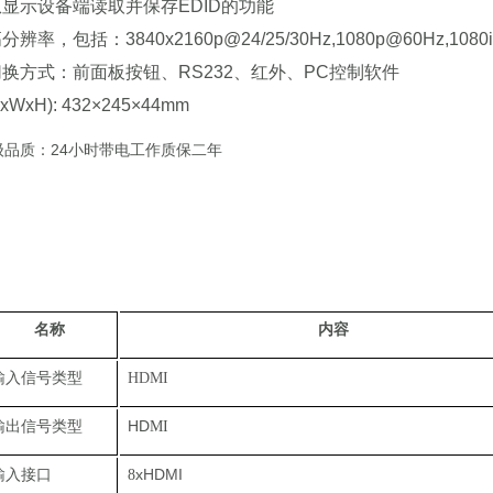
显示设备端读取并保存EDID的功能
辨率，包括：3840x2160p@24/25/30Hz,1080p@60Hz,10
切换方式：前面板按钮、RS232、红外、PC控制软件
xWxH): 432×245×44mm
级品质：24小时带电工作质保二年
名称
内容
输入信号类型
HDMI
输出信号类型
HD
MI
输入接口
x
HDMI
8