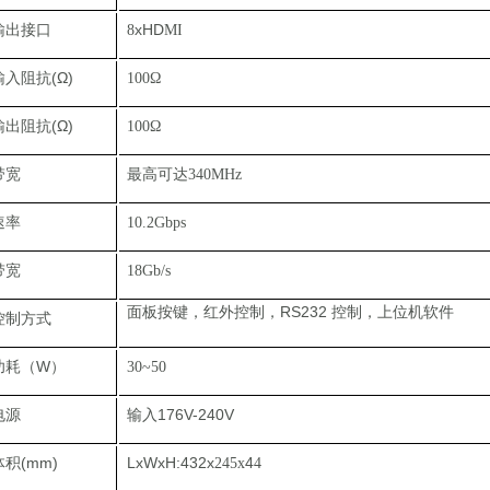
输出接口
x
HD
8
MI
输入阻抗(Ω)
100
Ω
输出阻抗(Ω)
100
Ω
带宽
最高可达340MHz
速率
10.2Gbps
带宽
1
8
Gb/s
面板按键，红外控制，
RS232
控制，上位机软件
控制方式
功耗（W）
30~50
电源
输入176V-240V
体积(mm)
LxWxH:
432
x
4
245x
4