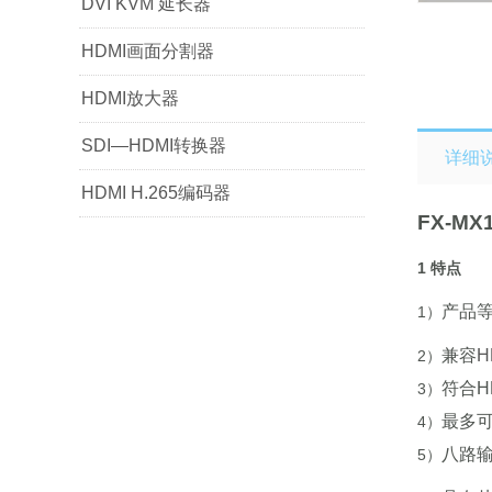
DVI KVM 延长器
HDMI画面分割器
HDMI放大器
SDI—HDMI转换器
详细
HDMI H.265编码器
F
X-
MX
1 特点
产品
1）
兼容
H
2）
符合H
3）
最多
4）
八路
5）