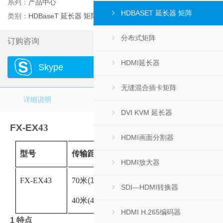
系列：
产品中心
HDBASET 延长器 矩阵
类别：
HDBaseT 延长器 矩阵
分布式矩阵
订购咨询
HDMI延长器
Skype
Email
无缝混合插卡矩阵
详细说明
布线图
说明书下载
DVI KVM 延长器
FX-
EX
43
HDMI画面分割器
型号
传输距离
HDMI放大器
FX-EX43
70米
(1080P)
SDI—HDMI转换器
40米(4k)
HDMI H.265编码器
1
特点